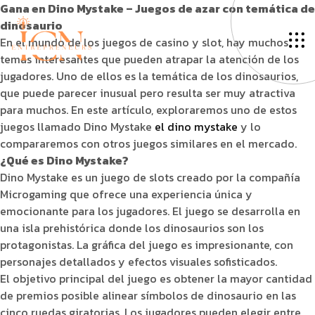
Gana en Dino Mystake – Juegos de azar con temática de
dinosaurio
En el mundo de los juegos de casino y slot, hay muchos
temas interesantes que pueden atrapar la atención de los
jugadores. Uno de ellos es la temática de los dinosaurios,
que puede parecer inusual pero resulta ser muy atractiva
para muchos. En este artículo, exploraremos uno de estos
juegos llamado Dino Mystake
el dino mystake
y lo
compararemos con otros juegos similares en el mercado.
¿Qué es Dino Mystake?
Dino Mystake es un juego de slots creado por la compañía
Microgaming que ofrece una experiencia única y
emocionante para los jugadores. El juego se desarrolla en
una isla prehistórica donde los dinosaurios son los
protagonistas. La gráfica del juego es impresionante, con
personajes detallados y efectos visuales sofisticados.
El objetivo principal del juego es obtener la mayor cantidad
de premios posible alinear símbolos de dinosaurio en las
cinco ruedas giratorias. Los jugadores pueden elegir entre