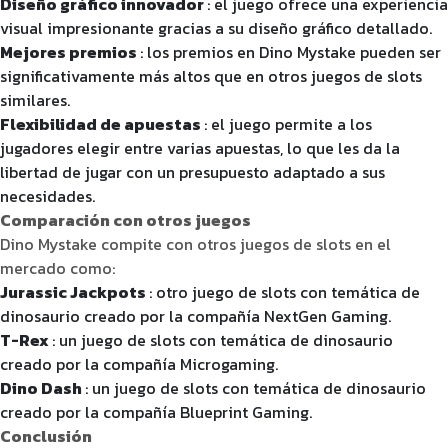
Diseño gráfico innovador
: el juego ofrece una experiencia
visual impresionante gracias a su diseño gráfico detallado.
Mejores premios
: los premios en Dino Mystake pueden ser
significativamente más altos que en otros juegos de slots
similares.
Flexibilidad de apuestas
: el juego permite a los
jugadores elegir entre varias apuestas, lo que les da la
libertad de jugar con un presupuesto adaptado a sus
necesidades.
Comparación con otros juegos
Dino Mystake compite con otros juegos de slots en el
mercado como:
Jurassic Jackpots
: otro juego de slots con temática de
dinosaurio creado por la compañía NextGen Gaming.
T-Rex
: un juego de slots con temática de dinosaurio
creado por la compañía Microgaming.
Dino Dash
: un juego de slots con temática de dinosaurio
creado por la compañía Blueprint Gaming.
Conclusión