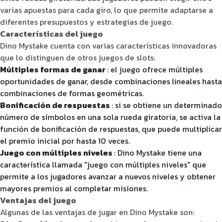
varias apuestas para cada giro, lo que permite adaptarse a
diferentes presupuestos y estrategias de juego.
Características del juego
Dino Mystake cuenta con varias características innovadoras
que lo distinguen de otros juegos de slots:
Múltiples formas de ganar
: el juego ofrece múltiples
oportunidades de ganar, desde combinaciones lineales hasta
combinaciones de formas geométricas.
Bonificación de respuestas
: si se obtiene un determinado
número de símbolos en una sola rueda giratoria, se activa la
función de bonificación de respuestas, que puede multiplicar
el premio inicial por hasta 10 veces.
Juego con múltiples niveles
: Dino Mystake tiene una
característica llamada "juego con múltiples niveles" que
permite a los jugadores avanzar a nuevos niveles y obtener
mayores premios al completar misiones.
Ventajas del juego
Algunas de las ventajas de jugar en Dino Mystake son: